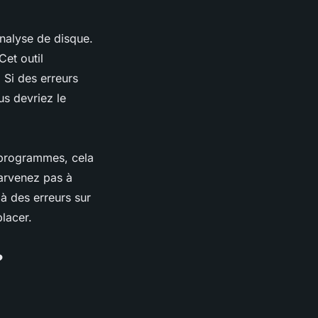
analyse de disque.
Cet outil
 Si des erreurs
us devriez le
s programmes, cela
arvenez pas à
 à des erreurs sur
lacer.
?