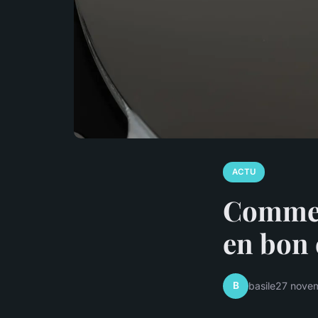
ACTU
Comment
en bon 
B
basile
27 nove