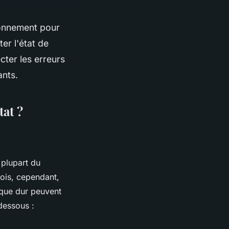
tionnement pour
er l'état de
cter les erreurs
ants.
tat ?
 plupart du
fois, cependant,
isque dur peuvent
dessous :