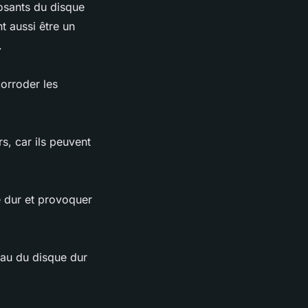
osants du disque
t aussi être un
.
corroder les
s, car ils peuvent
e dur et provoquer
eau du disque dur